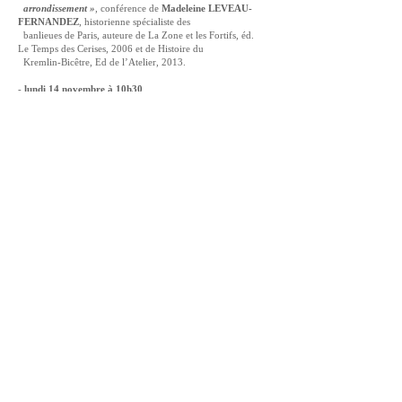
arrondissement »
, conférence de
Madeleine LEVEAU-
FERNANDEZ
, historienne spécialiste des
banlieues de Paris, auteure de La Zone et les Fortifs, éd.
Le Temps des Cerises, 2006 et de Histoire du
Kremlin-Bicêtre, Ed de l’Atelier, 2013.
-
lundi 14 novembre à 10h30
lundi 14 novembre à 14h
lundi 28 novembre à 10h30
lundi 28 novembre à 14h
Visites guidées des Carrières des Capucins
,
27 rue du
Faubourg Saint-Jacques – devant l’Hôpital
Cochin, par Jean-Luc LARGIER, de la SEADACC
(durée de la visite 2h30)
(réservées aux membres à jour de leur cotisation et sur
inscription – 10 personnes par visite).
Ces visites font suite à la promenade-découverte de la Rue
de la Santé.
Résultats du 1er semestre
Société d’Histoire et d’Archéologie du
XIIIe arrondissement de Paris
Siège social et correspondance : Mairie
du XIIIe, 1 Place d’Italie, 75013 Paris
Tél. :
01 44 08 14 63
( permanence
Bureau 303, jeudi de 10h30 à 12h, sauf