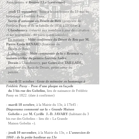
Associations
« Rentrée 13 »
.
(confirmée)
-
jeudi 15 septembre
: Suite à la conférence du 19 mai en
hommage à Frédéric Passy,
Sortie d’automne au Désert de Retz
(propriété de
Frédéric Passy et de sa famille de 1856 à 1936)
et à
Chambourcy
. (réservé aux membres à jour de cotisation
et sur inscription - 40 participants attendus)
En matinée
–
Visite-conférence du Désert de Retz
par M.
Pierre-Emile RENAR
D (historien du
Désert de Retz).
L’après-midi
–
Visite commentée de la « Roseraie »
,
maison-atelier du peintre fauviste André
Derain
à Chambourcy,
par Geneviève TAILLADE,
présidente des Amis de Derain, petite-nièce du
peintre.
-
mardi 11 octobre
:
Geste de mémoire en hommage à
Frédéric Passy
–
Pose d’une plaque en façade
du 3 bis rue des Gobelins
, lieu de naissance de Frédéric
Passy en 1822. (date à confirmer)
-
mardi 18 octobre
, à la Mairie du 13e, à 17h45 :
Diaporama commenté sur la « Grande Maison
Gobelin »
par
M. Cyrille J.-D. JAVARY
(habitant du 3
bis rue des Gobelins – lieu dit « La Grande
Maison Gobelin »).
-
jeudi 10 novembre
, à la Mairie du 13e,
« L’annexion de
1860 : de la petite banlieue au 13e