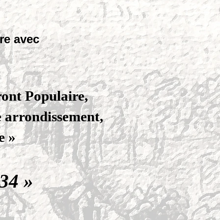
tre avec
ront Populaire,
e arrondissement,
e »
34 »