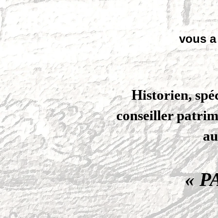
vous a 
H
istorien, sp
conseiller patri
au
« P